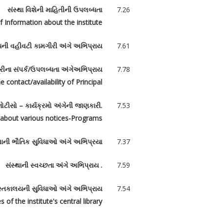
સંસ્થા વિશેની માહિતીની ઉપલબ્ધતા
7.26
of Information about the institute
યની વહીવટી કામગીરી અંગે અભિપ્રાય
7.61
રીના સંપર્ક/ઉપલબ્ધતા અંગેઅભિપ્રાય
7.78
 contact/availability of Principal
નોટીસો – કાર્યક્રમો અંગેની જાણકારી.
7.53
 about various notices-Programs
થાની ભૌતિક સુવિધાઓ અંગે અભિપ્રયા
7.37
સંસ્થાની સ્વચ્છતા અંગે અભિપ્રાય .
7.59
પુસ્તકાલયની સુવિધાઓ અંગે અભિપ્રાય
7.54
s of the institute's central library