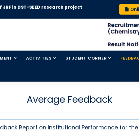
t of JRF in DST-SEED research project
Onl
Recruitmen
(Chemistry
Result Not
TMENT
ACTIVITIES
STUDENT CORNER
FEEDBA
Average Feedback
dback Report on Institutional Performance for the