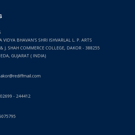
S
S
 VIDYA BHAVAN'S SHRI ISHVARLAL L. P. ARTS
 & J. SHAH COMMERCE COLLEGE, DAKOR - 388255
HEDA, GUJARAT ( INDIA)
akor@rediffmail.com
 02699 - 244412
6075795