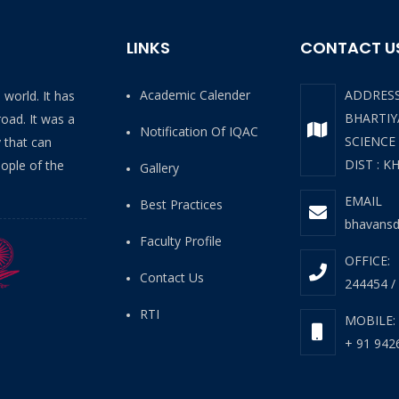
LINKS
CONTACT U
Academic Calender
ADDRES
 world. It has
BHARTIYA
oad. It was a
Notification Of IQAC
SCIENCE
y that can
DIST : K
ople of the
Gallery
EMAIL
Best Practices
bhavansd
Faculty Profile
OFFICE:
Contact Us
244454 /
RTI
MOBILE:
+ 91 942